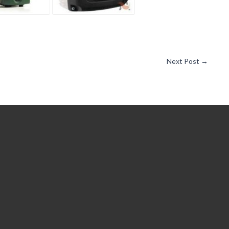
Next Post
→